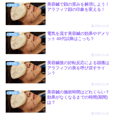
美容鍼で顔の歪みを解消しよう！
美容鍼
アラフィフ顔の印象を変える！
2022.11.16
電気を流す美容鍼の効果やデメリ
美容鍼
ット 40代以降はこっち？
2022.11.16
美容鍼後の好転反応による頭痛は
美容鍼
アラフィフの美を呼び戻すサイ
ン？
2022.11.16
美容鍼の施術時間はどれくらい？
美容鍼
効果がなくなるまでの時間(期間)
は？
2022.11.16