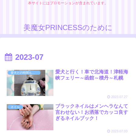
本サイトにはプロモーションが含まれています。
美魔女PRINCESSのために
2023-07
愛犬と行く！車で北海道！津軽海
愛犬との時間も美の秘訣
峡フェリー～函館～積丹～札幌
2023.07.27
ブラックネイルはメンヘラなんて
ネイル
言わせない！お洒落でカッコ良す
ぎるネイルブック！
2023.07.03