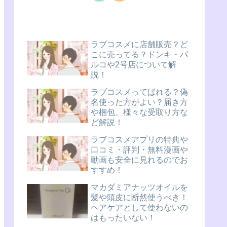
ラブコスメに店舗販売？ど
こに売ってる？ドンキ・パ
ルコや2号店について解
説！
ラブコスメってばれる？偽
名使った方がよい？届き方
や梱包、様々な受取り方な
ど解説！
ラブコスメアプリの特典や
口コミ・評判・無料漫画や
動画も安全に見れるのでお
すすめ！
マカダミアナッツオイルを
髪や頭皮に断然使うべき！
ヘアケアとして使わないの
はもったいない！